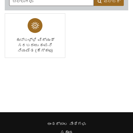
ಫಿಲ್ಟರ್
ಹುಬ್ಬಳ್ಳಿ ವಿದ್ಯುತ್
ಸರಬರಾಜು ಕಂಪನಿ
ನಿಯಮಿತ (ಹೆಸ್ಕಾo)
ಅಂತರ್ಜಾಲ ನೀತಿಗಳು
ಸಹಾಯ