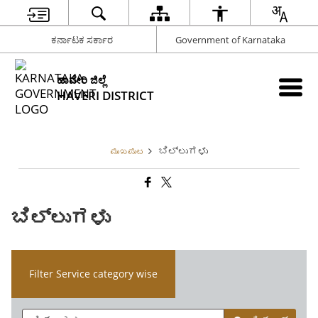
ಕರ್ನಾಟಕ ಸರ್ಕಾರ
Government of Karnataka
ಹಾವೇರಿ ಜಿಲ್ಲೆ
HAVERI DISTRICT
ಬಿಲ್ಲುಗಳು
ಮುಖಪುಟ
ಬಿಲ್ಲುಗಳು
Filter Service category wise