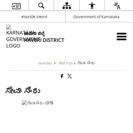
ಕರ್ನಾಟಕ ಸರ್ಕಾರ
Government of Karnataka
ಹಾವೇರಿ ಜಿಲ್ಲೆ
HAVERI DISTRICT
ಸೇವಾ ಸಿಂಧು
ಮುಖಪುಟ
ಸೇವೆಗಳು
ಸೇವಾ ಸಿಂಧು