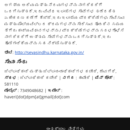
ಅಗತ್ಯ ಅರಿವು ಮತ್ತು ನೆರವುಗಳನ್ನು ನಾಗರಿಕರಿಗೆ
ಒದಗಿಸುತ್ತದೆ.ಇದು ವಿವಿಧ ಇಲಾಖೆಗಳ ಸೇವೆಗಳ ತಡೆರಹಿತ
ಏಕೀಕರಣ ಕಡೆಗೆ ಹೆಜ್ಜೆ.ಇದು ಇಲಾಖೆಯ ಪ್ರಕ್ರಿಯೆಗಳು ಸೇವಿಸುವ
ಮತ್ತು ಮೌಲ್ಯವಿಲ್ಲದ ಕ್ರಮಗಳನ್ನು ಸೇರಿಸುವ ತೊಡಕಿನ ಸಮಯ
ತೆಗೆದು ಕಾರ್ಯವಿಧಾನಗಳನ್ನು / ಪ್ರಕ್ರಿಯೆಗಳನ್ನು ಸರಳಗೊಳಿಸಿ
ನಾಗರಿಕರಿಗೆ ಉತ್ತಮ ಸೇವೆಗಳನ್ನು ಒದಗಿಸುತ್ತದೆ.ಇದು
ಹೊಣೆಗಾರಿಕೆಯನ್ನು ಸಹ ನಿರ್ಮಿಸುತ್ತದೆ.
ಭೇಟಿ
:
http://sevasindhu.karnataka.gov.in/
ಸೇವಾ ಸಿಂಧು
ಜಿಲ್ಲಾಧಿಕಾರಿ ಮತ್ತು ಜಿಲ್ಲಾದಂಡಾಧಿಕಾರಿಗಳ ಕಚೇರಿ, ದೇವಗಿರಿ,
ಸ್ಥಳ
: ಜಿಲ್ಲಾಧಿಕಾರಿ ಕಚೇರಿ |
ನಗರ
: ಹಾವೇರಿ |
ಪಿನ್ ಕೋಡ್
:
581110
ಮೊಬೈಲ್
: 7349048682 |
ಇಮೇಲ್
:
haveri[dot]dpm[at]gmail[dot]com
ಅಂತರ್ಜಾಲ ನೀತಿಗಳು